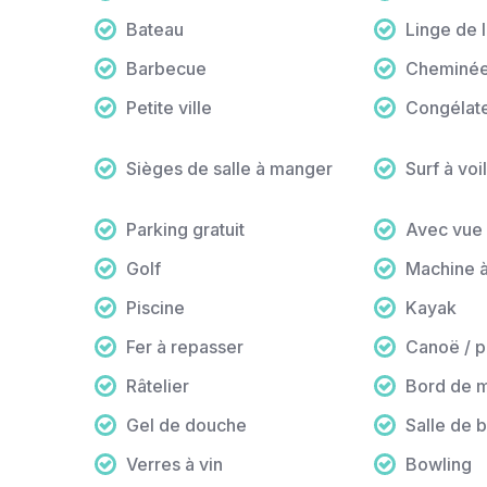
Bateau
Linge de li
Barbecue
Cheminé
Petite ville
Congélat
Sièges de salle à manger
Surf à voi
Parking gratuit
Avec vue 
Golf
Machine à
Piscine
Kayak
Fer à repasser
Canoë / p
Râtelier
Bord de 
Gel de douche
Salle de b
Verres à vin
Bowling