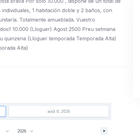
osta brava Por sólo 10.000 , dispone de un total de
individuales, 1 habitación doble y 2 baños, con
nitaría. Totalmente amueblada. Vuestro
ridos!! 10.000 (Lloguer) Agost 2500 Preu setmana
u quinzena (Lloguer temporada Temporada Alta)
orada Alta)