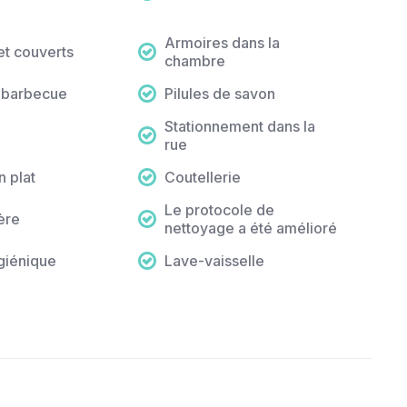
Armoires dans la
et couverts
chambre
e barbecue
Pilules de savon
Stationnement dans la
rue
n plat
Coutellerie
Le protocole de
ère
nettoyage a été amélioré
giénique
Lave-vaisselle