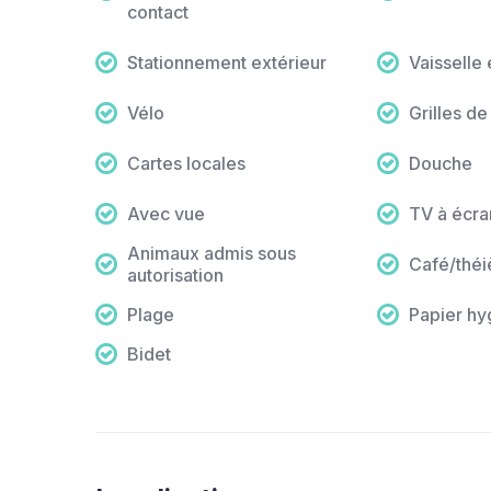
contact
Stationnement extérieur
Vaisselle 
Vélo
Grilles d
Cartes locales
Douche
Avec vue
TV à écra
Animaux admis sous
Café/théi
autorisation
Plage
Papier hy
Bidet