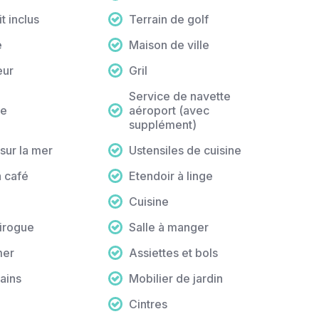
t inclus
Terrain de golf
e
Maison de ville
eur
Gril
Service de navette
le
aéroport (avec
supplément)
sur la mer
Ustensiles de cuisine
 café
Etendoir à linge
Cuisine
irogue
Salle à manger
mer
Assiettes et bols
ains
Mobilier de jardin
Cintres