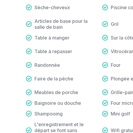
Sèche-cheveux
Piscine c
Articles de base pour la
Gril
salle de bain
Table à manger
Sur la côt
Table à repasser
Vitrocéra
Randonnée
Four
Faire de la pêche
Plongée 
Meubles de porche
Grille-pai
Baignoire ou douche
Four mic
Shampooing
Mini golf
L'enregistrement et le
départ se font sans
Wifi gratui