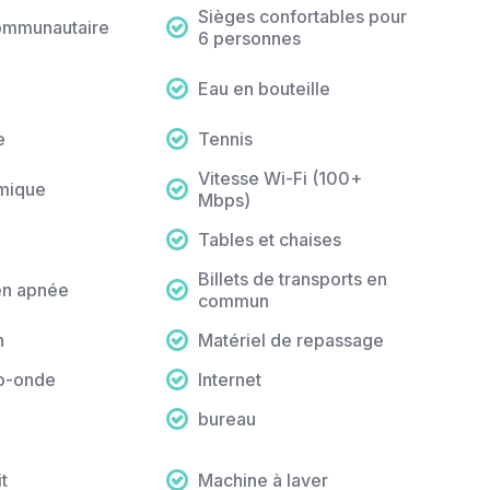
Sièges confortables pour
ommunautaire
6 personnes
Eau en bouteille
e
Tennis
Vitesse Wi-Fi (100+
mique
Mbps)
Tables et chaises
Billets de transports en
en apnée
commun
n
Matériel de repassage
ro-onde
Internet
bureau
t
Machine à laver