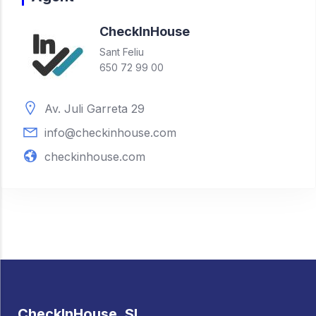
Check
In
House
Sant Feliu
650 72 99 00
Av. Juli Garreta 29
info@checkinhouse.com
checkinhouse.com
CheckInHouse, SL