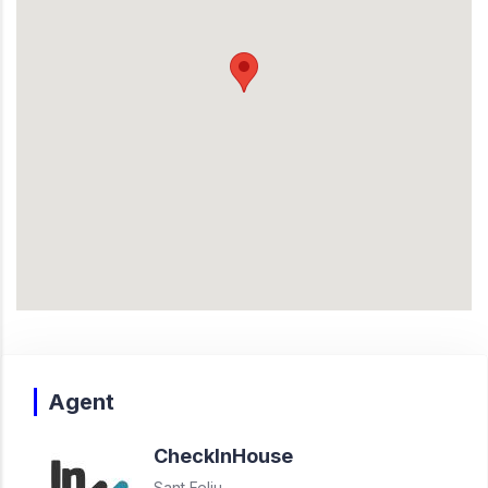
Agent
Check
In
House
Sant Feliu