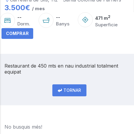
3.500
€
/ mes
--
--
2
471
m
Dorm.
Banys
Superficie
COMPRAR
Restaurant de 450 mts en nau industrial totalment
equipat
TORNAR
No busquis més!